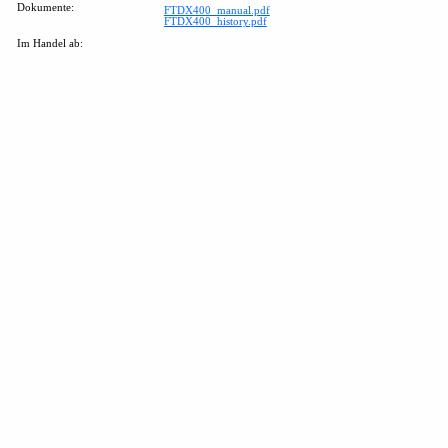
Dokumente:
FTDX400_manual.pdf
FTDX400_history.pdf
Im Handel ab: