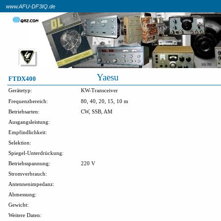
www.AFU-DF3IQ.de
Yaesu
FTDX400
Gerätetyp:
KW-Transceiver
Frequenzbereich:
80, 40, 20, 15, 10 m
Betriebsarten:
CW, SSB, AM
Ausgangsleistung:
Empfindlichkeit:
Selektion:
Spiegel-Unterdrückung:
Betriebsspannung:
220 V
Stromverbrauch:
Antennenimpedanz:
Abmessung:
Gewicht:
Weitere Daten: