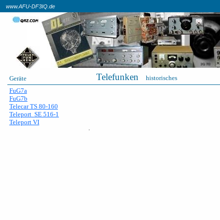
www.AFU-DF3IQ.de
Telefunken
historisches
Geräte
FuG7a
FuG7b
Telecar TS 80-160
Teleport
SE 516-1
Teleport VI
.