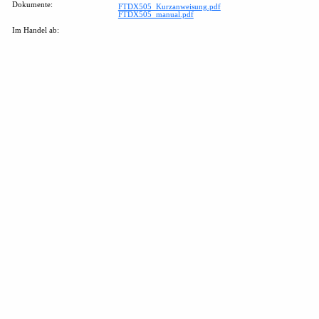
Dokumente:
FTDX505_Kurzanweisung.pdf
FTDX505_manual.pdf
Im Handel ab: