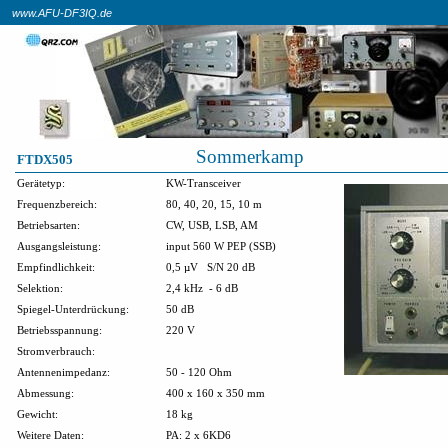
www.AFU-DF3IQ.de
Sommerkamp
FTDX505
Gerätetyp:
KW-Transceiver
Frequenzbereich:
80, 40, 20, 15, 10 m
Betriebsarten:
CW, USB, LSB, AM
Ausgangsleistung:
input 560 W PEP (SSB)
Empfindlichkeit:
0,5 µV
S/N 20 dB
Selektion:
2,4 kHz
- 6 dB
Spiegel-Unterdrückung:
50 dB
Betriebsspannung:
220 V
Stromverbrauch:
Antennenimpedanz:
50 - 120 Ohm
Abmessung:
400 x 160 x 350 mm
Gewicht:
18 kg
Weitere Daten:
PA: 2 x 6KD6