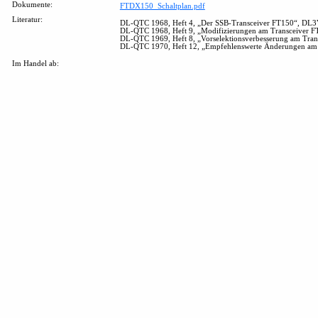
Dokumente:
FTDX150_Schaltplan.pdf
Literatur:
DL-QTC 1968, Heft 4, „Der SSB-Transceiver FT150“, DL3
DL-QTC 1968, Heft 9, „Modifizierungen am Transceiver F
DL-QTC 1969, Heft 8, „Vorselektionsverbesserung am Tran
DL-QTC 1970, Heft 12, „Empfehlenswerte Änderungen am
Im Handel ab: