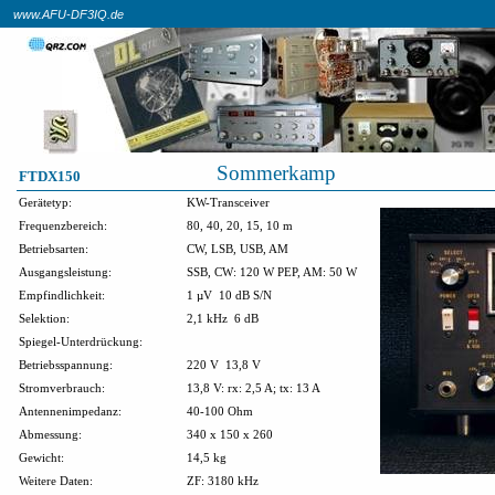
www.AFU-DF3IQ.de
Sommerkamp
FTDX150
Gerätetyp:
KW-Transceiver
Frequenzbereich:
80, 40, 20, 15, 10 m
Betriebsarten:
CW, LSB, USB, AM
Ausgangsleistung:
SSB, CW: 120 W PEP, AM: 50 W
Empfindlichkeit:
1 µV
10 dB S/N
Selektion:
2,1 kHz
6 dB
Spiegel-Unterdrückung:
Betriebsspannung:
220 V
13,8 V
Stromverbrauch:
13,8 V: rx: 2,5 A; tx: 13 A
Antennenimpedanz:
40-100 Ohm
Abmessung:
340 x 150 x 260
Gewicht:
14,5 kg
Weitere Daten:
ZF: 3180 kHz