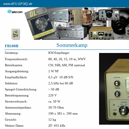
www.AFU-DF3IQ.de
Sommerkamp
FR100B
Gerätetyp:
KW-Empfänger
Frequenzbereich:
80, 40, 20, 15, 10 m, WWV
Betriebsarten:
CW, SSB, AM, FM optional
Ausgangsleistung:
2 W NF
Empfindlichkeit:
0,5 µV
10 dB S/N
Selektion:
2,5 kHz bei 60 dB
Spiegel-Unterdrückung:
> 50 dB
Betriebsspannung:
220 V
Stromverbrauch:
ca. 50 W
Antennenimpedanz:
50-70 Ohm
Abmessung:
190 x 381 x
290 mm
Gewicht:
12 kg
Weitere Daten:
ZF: 455 kHz