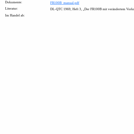
Dokumente:
FR100B_manual.pdf
Literatur:
DL-QTC 1969, Heft 3, „Der FR100B mit verändertem Vorkre
Im Handel ab: