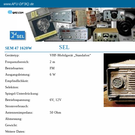
www.AFU-DF3IQ.de
SEL
SEM 47 1620W
Gerätetyp:
VHF-Mobilgerät „Standafon“
Frequenzbereich:
2 m
Betriebsarten:
FM
Ausgangsleistung:
6 W
Empfindlichkeit:
Selektion:
Spiegel-Unterdrückung:
Betriebsspannung:
6V, 12V
Stromverbrauch:
Antennenimpedanz:
50 Ohm
Abmessung:
Gewicht:
Weitere Daten: