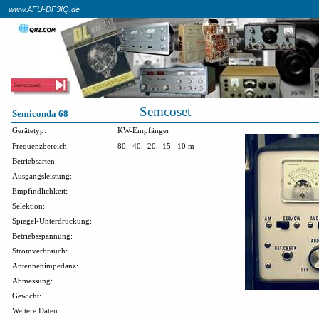
www.AFU-DF3IQ.de
Semcoset
Semiconda 68
Gerätetyp:
KW-Empfänger
Frequenzbereich:
80.
40.
20.
15.
10 m
Betriebsarten:
Ausgangsleistung:
Empfindlichkeit:
Selektion:
Spiegel-Unterdrückung:
Betriebsspannung:
Stromverbrauch:
Antennenimpedanz:
Abmessung:
Gewicht:
Weitere Daten: