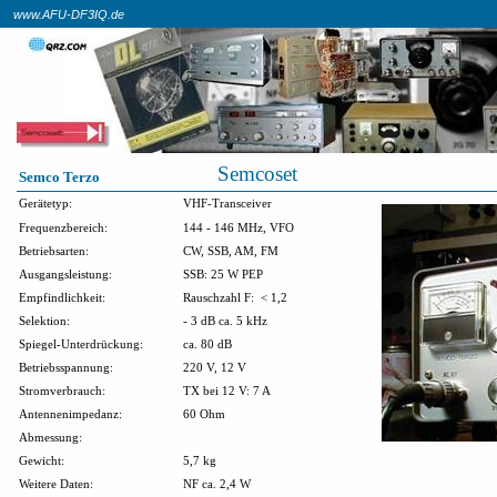
www.AFU-DF3IQ.de
Semcoset
Semco Terzo
Gerätetyp:
VHF-Transceiver
Frequenzbereich:
144 - 146 MHz, VFO
Betriebsarten:
CW, SSB, AM, FM
Ausgangsleistung:
SSB: 25 W PEP
Empfindlichkeit:
Rauschzahl F:
< 1,2
Selektion:
- 3 dB ca. 5 kHz
Spiegel-Unterdrückung:
ca. 80 dB
Betriebsspannung:
220 V, 12 V
Stromverbrauch:
TX bei 12 V: 7 A
Antennenimpedanz:
60 Ohm
Abmessung:
Gewicht:
5,7 kg
Weitere Daten:
NF ca. 2,4 W