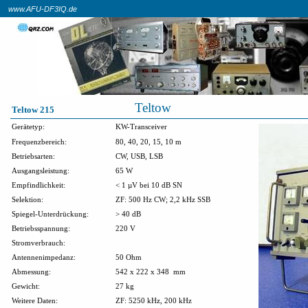
www.AFU-DF3IQ.de
Teltow
Teltow 215
Gerätetyp:
KW-Transceiver
Frequenzbereich:
80, 40, 20, 15, 10 m
Betriebsarten:
CW, USB, LSB
Ausgangsleistung:
65 W
Empfindlichkeit:
< 1 µV bei 10 dB SN
Selektion:
ZF: 500 Hz CW; 2,2 kHz SSB
Spiegel-Unterdrückung:
> 40 dB
Betriebsspannung:
220 V
Stromverbrauch:
Antennenimpedanz:
50 Ohm
Abmessung:
542 x 222 x 348
mm
Gewicht:
27 kg
Weitere Daten:
ZF: 5250 kHz, 200 kHz