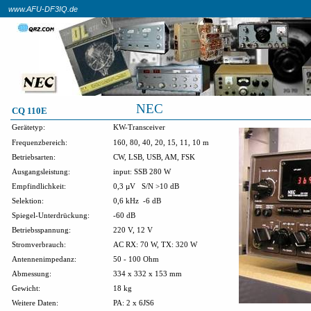
www.AFU-DF3IQ.de
NEC
CQ 110E
Gerätetyp:
KW-Transceiver
Frequenzbereich:
160, 80, 40, 20, 15, 11, 10 m
Betriebsarten:
CW, LSB, USB, AM, FSK
Ausgangsleistung:
input: SSB 280 W
Empfindlichkeit:
0,3 µV
S/N >10 dB
Selektion:
0,6 kHz
-6 dB
Spiegel-Unterdrückung:
-60 dB
Betriebsspannung:
220 V, 12 V
Stromverbrauch:
AC RX: 70 W, TX: 320 W
Antennenimpedanz:
50 - 100 Ohm
Abmessung:
334 x 332 x 153 mm
Gewicht:
18 kg
Weitere Daten:
PA: 2 x 6JS6