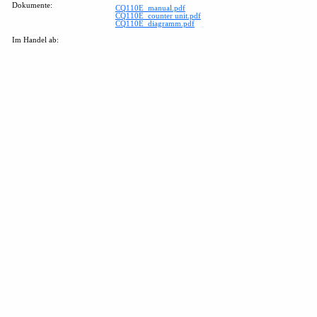
Dokumente:
CQ110E_manual.pdf
CQ110E_counter unit.pdf
CQ110E_diagramm.pdf
Im Handel ab: