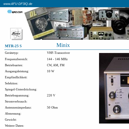
www.AFU-DF3IQ.de
Minix
MTR-25 S
Gerätetyp:
VHF-Transceiver
Frequenzbereich:
144 - 146 MHz
Betriebsarten:
CW, AM, FM
Ausgangsleistung:
10 W
Empfindlichkeit:
Selektion:
Spiegel-Unterdrückung:
Betriebsspannung:
220 V
Stromverbrauch:
Antennenimpedanz:
50 Ohm
Abmessung:
Gewicht:
Weitere Daten: