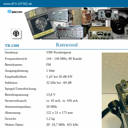
www.AFU-DF3IQ.de
Kenwood
TR-2300
Gerätetyp:
VHF-Portabelgerät
Frequenzbereich:
144 - 146 MHz, 80 Kanäle
Betriebsarten:
FM
Ausgangsleistung:
1 Watt
Empfindlichkeit:
1 µV bei 30 dB S/N
Selektion:
32 kHz bei –60 dB
Spiegel-Unterdrückung:
Betriebsspannung:
13,8 V
Stromverbrauch:
rx: 45 mA,
tx: 450 mA
Antennenimpedanz:
50 MHz
Abmessung:
122 x 51 x 173 mm
Gewicht:
1,2 kg
Weitere Daten:
ZF: 10,7 MHz
455 kHz