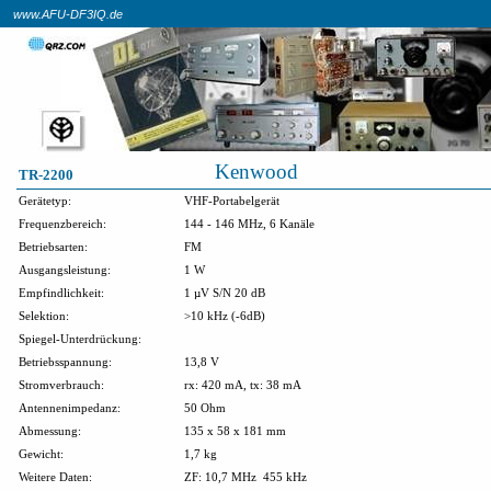
www.AFU-DF3IQ.de
Kenwood
TR-2200
Gerätetyp:
VHF-Portabelgerät
Frequenzbereich:
144 - 146 MHz, 6 Kanäle
Betriebsarten:
FM
Ausgangsleistung:
1 W
Empfindlichkeit:
1 µV S/N 20 dB
Selektion:
>10 kHz (-6dB)
Spiegel-Unterdrückung:
Betriebsspannung:
13,8 V
Stromverbrauch:
rx: 420 mA, tx: 38 mA
Antennenimpedanz:
50 Ohm
Abmessung:
135 x 58 x 181 mm
Gewicht:
1,7 kg
Weitere Daten:
ZF: 10,7 MHz
455 kHz