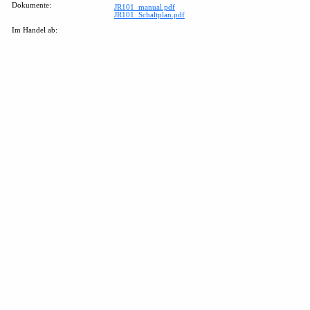
Dokumente:
JR101_manual.pdf
JR101_Schaltplan.pdf
Im Handel ab: