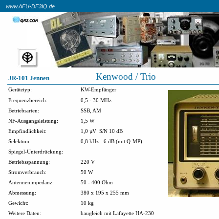
www.AFU-DF3IQ.de
Kenwood / Trio
JR-101 Jennen
Gerätetyp:
KW-Empfänger
Frequenzbereich:
0,5 - 30 MHz
Betriebsarten:
SSB, AM
NF-Ausgangsleistung:
1,5 W
Empfindlichkeit:
1,0 µV
S/N 10 dB
Selektion:
0,8 kHz
-6 dB (mit Q-MP)
Spiegel-Unterdrückung:
Betriebsspannung:
220 V
Stromverbrauch:
50 W
Antennenimpedanz:
50 - 400 Ohm
Abmessung:
380 x 195 x 255 mm
Gewicht:
10 kg
Weitere Daten:
baugleich mit Lafayette HA-230