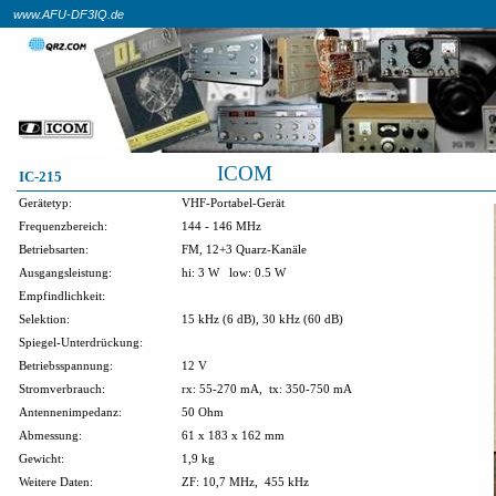
www.AFU-DF3IQ.de
ICOM
IC-215
Gerätetyp:
VHF-Portabel-Gerät
Frequenzbereich:
144 - 146 MHz
Betriebsarten:
FM, 12+3 Quarz-Kanäle
Ausgangsleistung:
hi: 3 W
low: 0.5 W
Empfindlichkeit:
Selektion:
15 kHz (6 dB), 30 kHz (60 dB)
Spiegel-Unterdrückung:
Betriebsspannung:
12 V
Stromverbrauch:
rx: 55-270 mA,
tx: 350-750 mA
Antennenimpedanz:
50 Ohm
Abmessung:
61 x 183 x 162 mm
Gewicht:
1,9 kg
Weitere Daten:
ZF: 10,7 MHz,
455 kHz