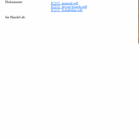
Dokumente:
IC215_manual.pdf
IC215_layout boards.pdf
IC215_Schaltplan.pdf
Im Handel ab: