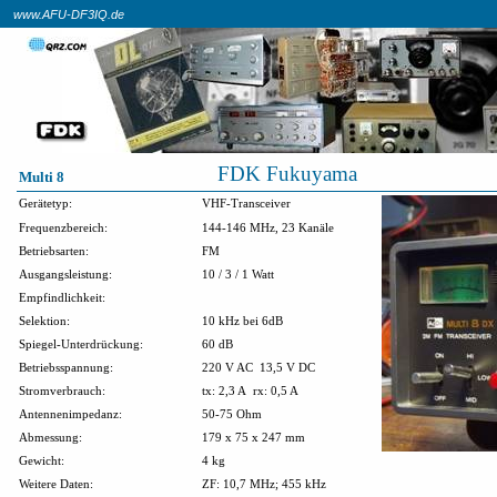
www.AFU-DF3IQ.de
FDK Fukuyama
Multi 8
Gerätetyp:
VHF-Transceiver
Frequenzbereich:
144-146 MHz, 23 Kanäle
Betriebsarten:
FM
Ausgangsleistung:
10 / 3 / 1 Watt
Empfindlichkeit:
Selektion:
10 kHz bei 6dB
Spiegel-Unterdrückung:
60 dB
Betriebsspannung:
220 V AC
13,5 V DC
Stromverbrauch:
tx: 2,3 A
rx: 0,5 A
Antennenimpedanz:
50-75 Ohm
Abmessung:
179 x 75 x 247 mm
Gewicht:
4 kg
Weitere Daten:
ZF: 10,7 MHz; 455 kHz