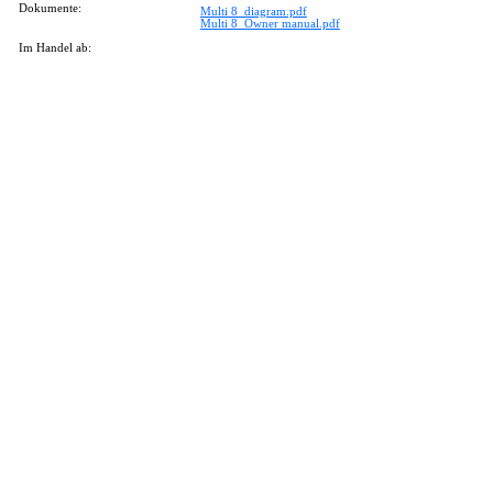
Dokumente:
Multi 8_diagram.pdf
Multi 8_Owner manual.pdf
Im Handel ab: