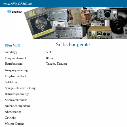
www.AFU-DF3IQ.de
Selbstbaugeräte
80m VFO
Gerätetyp:
VFO
Frequenzbereich:
80 m
Betriebsarten:
Träger, Tastung
Ausgangsleistung:
Empfindlichkeit:
Selektion:
Spiegel-Unterdrückung:
Betriebsspannung:
Stromverbrauch:
Antennenimpedanz:
Abmessung:
Gewicht:
Weitere Daten: